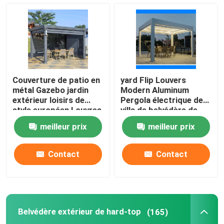
Hangar en aluminium de stationnement de voiture
Sunroom en verre de toit
Couverture de patio en
yard Flip Louvers
métal Gazebo jardin
Modern Aluminum
extérieur loisirs de
Pergola électrique de
style européen Louvres
villa de belvédère de
modernes
toit en métal de 6x4m
meilleur prix
meilleur prix
Contact
Contact
Belvédère extérieur de hard-top
(165)