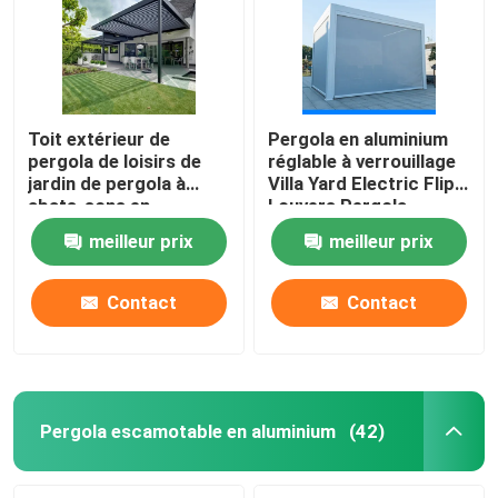
Visite d'usine
Contrôle de qualité
Toit extérieur de
Pergola en aluminium
pergola de loisirs de
réglable à verrouillage
jardin de pergola à
Villa Yard Electric Flip
Contactez-nous
abats-sons en
Louvers Pergola
aluminium européenne
meilleur prix
meilleur prix
de style
Nouvelles
Contact
Contact
Demandez une citation
Pergola en aluminium de patio
Pergola escamotable en aluminium
(42)
Pergola à abats-sons en aluminium