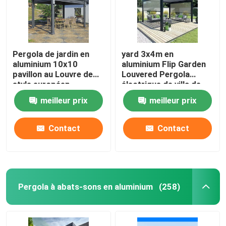
Pergola de jardin en
yard 3x4m en
aluminium 10x10
aluminium Flip Garden
pavillon au Louvre de
Louvered Pergola
style européen
électrique de villa de
pergola de patio de
meilleur prix
meilleur prix
3x3m
Contact
Contact
Maison
Pergola à abats-sons en aluminium
(258)
Produits
Au sujet de nous