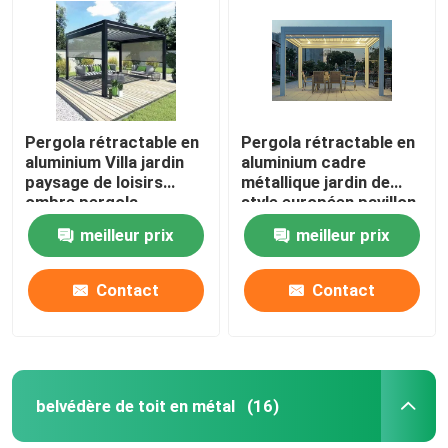
Pergola escamotable en aluminium
belvédère de toit en métal
Pergola rétractable en
Pergola rétractable en
aluminium Villa jardin
aluminium cadre
Belvédère de style chinois
paysage de loisirs
métallique jardin de
ombre pergola
style européen pavillon
au Louvre
meilleur prix
meilleur prix
Belvédère extérieur de hard-top
Contact
Contact
Tonnelle en aluminium
Treillis en aluminium
belvédère de toit en métal
(16)
Auvent en aluminium de tente