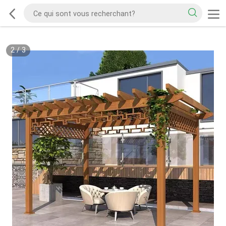
2
/
3