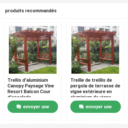
produits recommandés
Trellis d'aluminium
Treille de treillis de
Canopy Paysage Vine
pergola de terrasse de
Maison
Resort Balcon Cour
vigne extérieure en
d'escalade
aluminium de vigne
envoyer une
envoyer une
Produits
demande
demande
Au sujet de nous