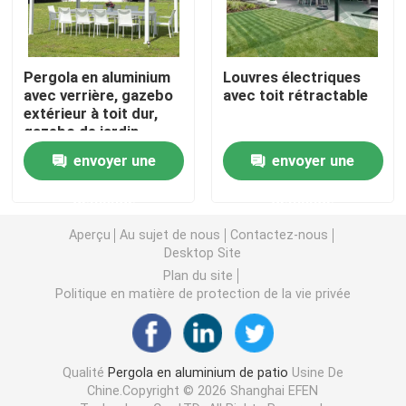
Pergola escamotable en aluminium
Pergola en aluminium
Louvres électriques
avec verrière, gazebo
avec toit rétractable
belvédère de toit en métal
extérieur à toit dur,
gazebo de jardin
envoyer une
envoyer une
Belvédère de style chinois
demande
demande
Belvédère extérieur de hard-top
Aperçu
Au sujet de nous
Contactez-nous
Desktop Site
Tonnelle en aluminium
Plan du site
Politique en matière de protection de la vie privée
Treillis en aluminium
Qualité
Pergola en aluminium de patio
Usine De
Auvent en aluminium de tente
Chine.Copyright © 2026 Shanghai EFEN