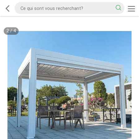
2
/
4