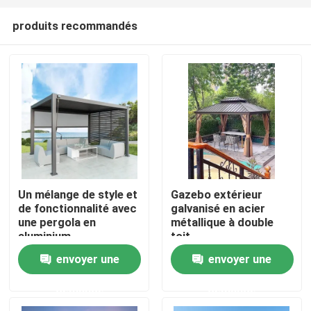
produits recommandés
Un mélange de style et
Gazebo extérieur
de fonctionnalité avec
galvanisé en acier
Maison
une pergola en
métallique à double
aluminium
toit
envoyer une
envoyer une
Produits
demande
demande
Au sujet de nous