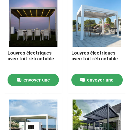
Visite d'usine
Contrôle de qualité
Louvres électriques
Louvres électriques
Contactez-nous
avec toit rétractable
avec toit rétractable
Nouvelles
envoyer une
envoyer une
Demandez une citation
demande
demande
Pergola en aluminium de patio
Pergola à abats-sons en aluminium