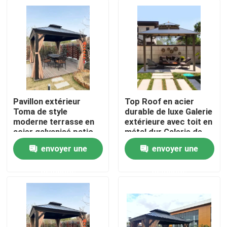
Pavillon extérieur
Top Roof en acier
Toma de style
durable de luxe Galerie
moderne terrasse en
extérieure avec toit en
acier galvanisé patio
métal dur Galerie de
avec double toit de
tente
envoyer une
envoyer une
design
Maison
demande
demande
Produits
Au sujet de nous