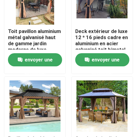
Visite d'usine
Toit pavillon aluminium
Deck extérieur de luxe
Contrôle de qualité
métal galvanisé haut
12 * 16 pieds cadre en
de gamme jardin
aluminium en acier
moderne de luxe
galvanisé toit bimetal
dur haut gazebo jardin
Contactez-nous
envoyer une
envoyer une
demande
demande
Nouvelles
Demandez une citation
Pergola en aluminium de patio
Pergola à abats-sons en aluminium