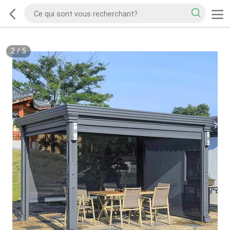
2
/
5