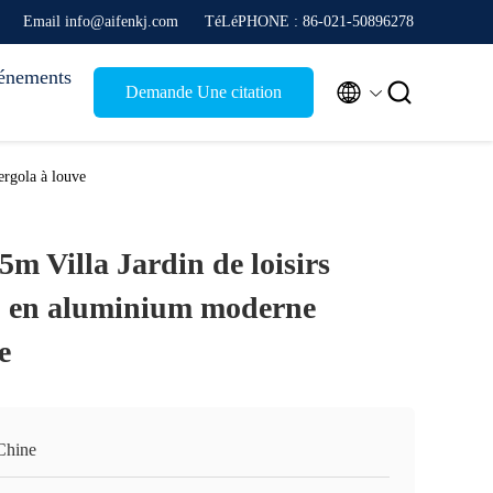
Email info@aifenkj.com
TéLéPHONE : 86-021-50896278
énements


Demande Une citation
rgola à louve
m Villa Jardin de loisirs
o en aluminium moderne
e
Chine