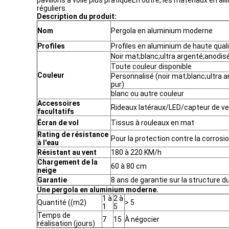
pavillons à voile plus pratiqueEn outre, les matériaux en
réguliers.
Description du produit:
Nom
Pergola en aluminium moderne
Profiles
Profiles en aluminium de haute qual
Noir mat;blanc;ultra argenté;anodisé
Toute couleur disponible
Couleur
Personnalisé (noir mat;blanc;ultra a
pur)
blanc ou autre couleur
Accessoires
Rideaux latéraux/LED/capteur de ven
facultatifs
Écran de vol
Tissus à rouleaux en mat
Rating de résistance
Pour la protection contre la corrosi
à l'eau
Résistant au vent
180 à 220 KM/h
Chargement de la
60 à 80 cm
neige
Garantie
8 ans de garantie sur la structure d
Une pergola en aluminium moderne.
1 à
2 à
Quantité ((m2)
> 5
1
5
Temps de
7
15
À négocier
réalisation (jours)