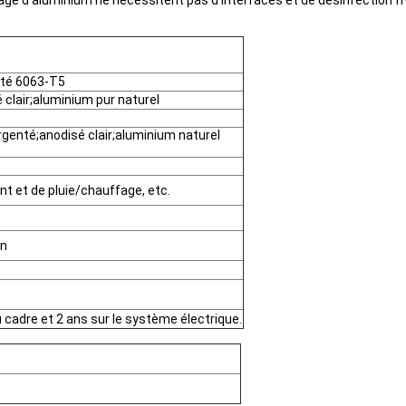
 alliage d'aluminium ne nécessitent pas d'interfaces et de désinfecti
ité 6063-T5
 clair;aluminium pur naturel
rgenté;anodisé clair;aluminium naturel
t et de pluie/chauffage, etc.
on
u cadre et 2 ans sur le système électrique.