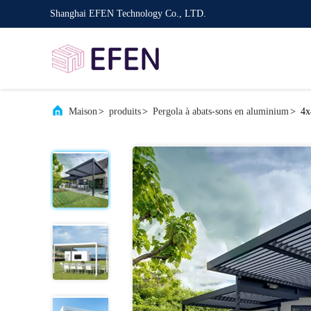
Shanghai EFEN Technology Co., LTD.
Maison
>
produits
>
Pergola à abats-sons en aluminium
>
4x