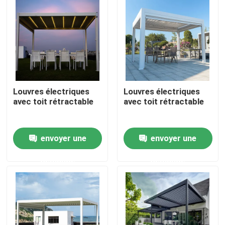
Visite d'usine
Contrôle de qualité
Louvres électriques
Louvres électriques
Contactez-nous
avec toit rétractable
avec toit rétractable
Nouvelles
envoyer une
envoyer une
Demandez une citation
demande
demande
Pergola en aluminium de patio
Pergola à abats-sons en aluminium