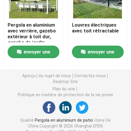
Pergola escamotable en aluminium
Pergola en aluminium
Louvres électriques
avec verrière, gazebo
avec toit rétractable
belvédère de toit en métal
extérieur à toit dur,
gazebo de jardin
envoyer une
envoyer une
Belvédère de style chinois
demande
demande
Belvédère extérieur de hard-top
Aperçu
Au sujet de nous
Contactez-nous
Desktop Site
Tonnelle en aluminium
Plan du site
Politique en matière de protection de la vie privée
Treillis en aluminium
Qualité
Pergola en aluminium de patio
Usine De
Auvent en aluminium de tente
Chine.Copyright © 2026 Shanghai EFEN