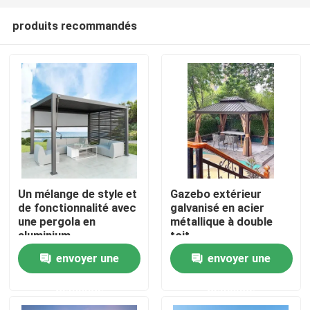
produits recommandés
Un mélange de style et
Gazebo extérieur
de fonctionnalité avec
galvanisé en acier
Maison
une pergola en
métallique à double
aluminium
toit
envoyer une
envoyer une
Produits
demande
demande
Au sujet de nous