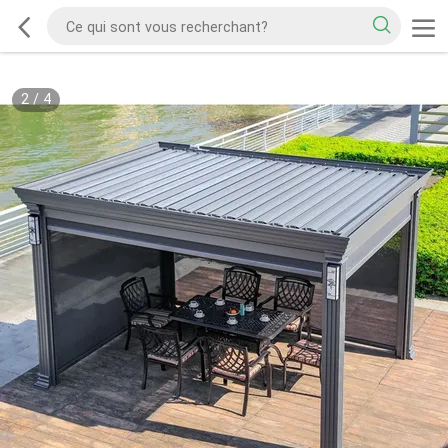
2
/
4