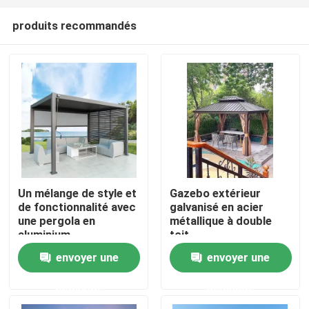
produits recommandés
Un mélange de style et
Gazebo extérieur
de fonctionnalité avec
galvanisé en acier
Maison
une pergola en
métallique à double
aluminium
toit
envoyer une
envoyer une
Produits
demande
demande
Au sujet de nous