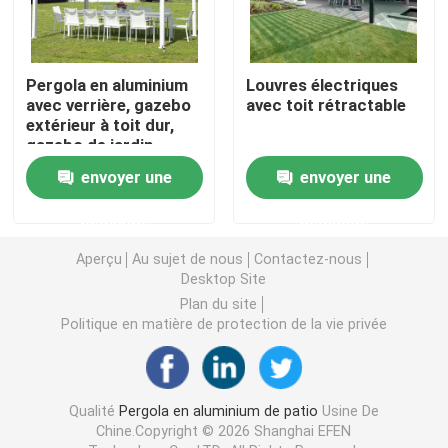
Pergola escamotable en aluminium
Pergola en aluminium
Louvres électriques
avec verrière, gazebo
avec toit rétractable
belvédère de toit en métal
extérieur à toit dur,
gazebo de jardin
envoyer une
envoyer une
Belvédère de style chinois
demande
demande
Belvédère extérieur de hard-top
Aperçu
Au sujet de nous
Contactez-nous
Desktop Site
Tonnelle en aluminium
Plan du site
Politique en matière de protection de la vie privée
Treillis en aluminium
Qualité
Pergola en aluminium de patio
Usine De
Auvent en aluminium de tente
Chine.Copyright © 2026 Shanghai EFEN