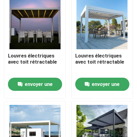
Visite d'usine
Contrôle de qualité
Louvres électriques
Louvres électriques
Contactez-nous
avec toit rétractable
avec toit rétractable
Nouvelles
envoyer une
envoyer une
Demandez une citation
demande
demande
Pergola en aluminium de patio
Pergola à abats-sons en aluminium