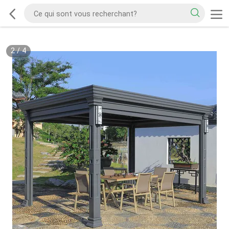
2
/
4