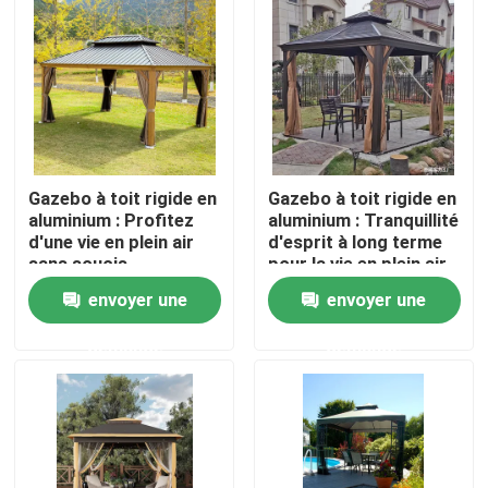
Visite d'usine
Contrôle de qualité
Gazebo à toit rigide en
Gazebo à toit rigide en
Contactez-nous
aluminium : Profitez
aluminium : Tranquillité
d'une vie en plein air
d'esprit à long terme
sans soucis
pour la vie en plein air
Nouvelles
envoyer une
envoyer une
Demandez une citation
demande
demande
Pergola en aluminium de patio
Pergola à abats-sons en aluminium