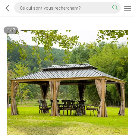
2
/
2