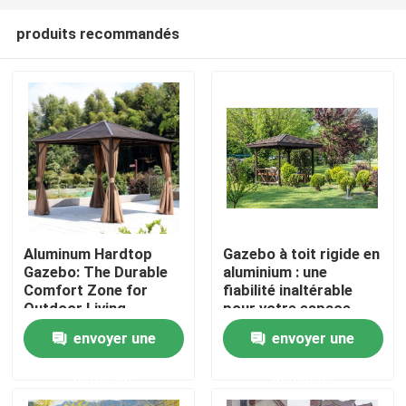
produits recommandés
Aluminum Hardtop
Gazebo à toit rigide en
Gazebo: The Durable
aluminium : une
Maison
Comfort Zone for
fiabilité inaltérable
Outdoor Living
pour votre espace
extérieur
envoyer une
envoyer une
Produits
demande
demande
Au sujet de nous