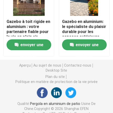
Pergola escamotable en aluminium
Gazebo à toit rigide en
Gazebo en aluminium:
aluminium : votre
le spécialiste du plaisir
belvédère de toit en métal
partenaire fiable pour
durable pour les
la vie en plein air
espaces extérieurs
envoyer une
envoyer une
Belvédère de style chinois
demande
demande
Belvédère extérieur de hard-top
Aperçu
Au sujet de nous
Contactez-nous
Desktop Site
Tonnelle en aluminium
Plan du site
Politique en matière de protection de la vie privée
Treillis en aluminium
Qualité
Pergola en aluminium de patio
Usine De
Auvent en aluminium de tente
Chine.Copyright © 2026 Shanghai EFEN