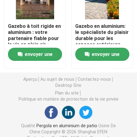
Visite d'usine
Gazebo à toit rigide en
Gazebo en aluminium:
aluminium : votre
le spécialiste du plaisir
Contrôle de qualité
partenaire fiable pour
durable pour les
la vie en plein air
espaces extérieurs
envoyer une
envoyer une
Contactez-nous
demande
demande
Nouvelles
Aperçu
Au sujet de nous
Contactez-nous
Desktop Site
Plan du site
Demandez une citation
Politique en matière de protection de la vie privée
Pergola en aluminium de patio
Qualité
Pergola en aluminium de patio
Usine De
Chine.Copyright © 2026 Shanghai EFEN
Pergola à abats-sons en aluminium