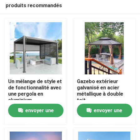
produits recommandés
Un mélange de style et
Gazebo extérieur
de fonctionnalité avec
galvanisé en acier
une pergola en
métallique à double
Maison
aluminium
toit
envoyer une
envoyer une
Produits
demande
demande
Au sujet de nous