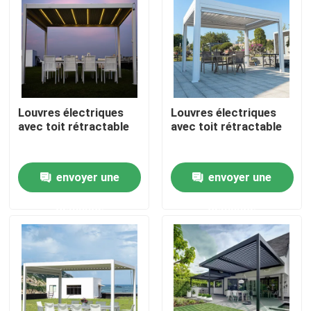
Visite d'usine
Contrôle de qualité
Louvres électriques
Louvres électriques
avec toit rétractable
avec toit rétractable
Contactez-nous
Nouvelles
envoyer une
envoyer une
demande
demande
Demandez une citation
Pergola en aluminium de patio
Pergola à abats-sons en aluminium