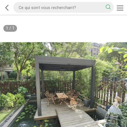
1
/
1