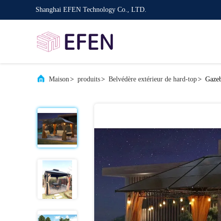
Shanghai EFEN Technology Co., LTD.
Maison
>
produits
>
Belvédère extérieur de hard-top
>
Gazeb