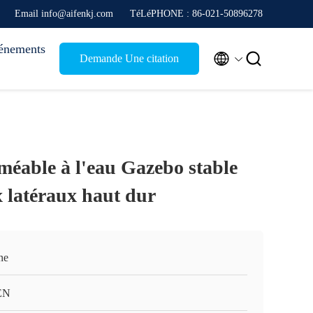
Email info@aifenkj.com
TéLéPHONE : 86-021-50896278
énements


Demande Une citation
éable à l'eau Gazebo stable
 latéraux haut dur
ne
EN