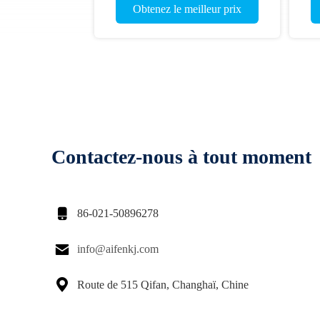
Obtenez le meilleur prix
Contactez-nous à tout moment

86-021-50896278

info@aifenkj.com

Route de 515 Qifan, Changhaï, Chine