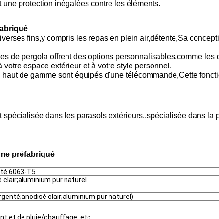
t une protection inégalées contre les éléments.
abriqué
diverses fins
,
y compris les repas en plein air
,
détente
,
Sa conceptio
s de pergola offrent des options personnalisables
,
comme les di
 votre espace extérieur et à votre style personnel.
s haut de gamme sont équipés d'une télécommande
,
Cette fonct
st spécialisée dans les parasols extérieurs.
,
spécialisée dans la p
me préfabriqué
lité 6063-T5
 clair;aluminium pur naturel
rgenté;anodisé clair;aluminium pur naturel)
t et de pluie/chauffage, etc.