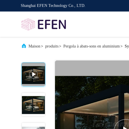
Shanghai EFEN Technology Co., LTD.
Maison
>
produits
>
Pergola à abats-sons en aluminium
>
Sy