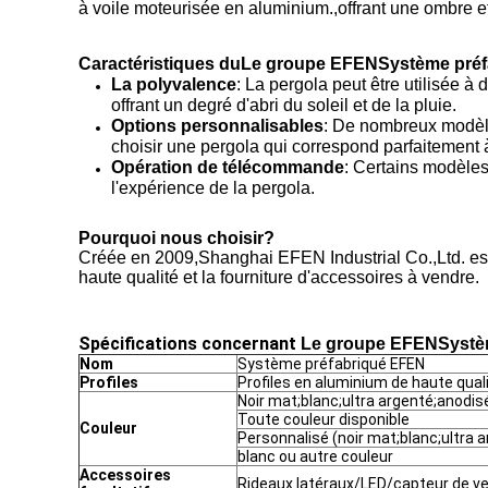
à voile moteurisée en aluminium.
,
offrant une ombre e
Caractéristiques du
Le groupe EFEN
Système préf
La polyvalence
: La pergola peut être utilisée à 
offrant un degré d'abri du soleil et de la pluie.
Options personnalisables
: De nombreux modèle
choisir une pergola qui correspond parfaitement à
Opération de télécommande
: Certains modèle
l'expérience de la pergola.
Pourquoi nous choisir?
Créée en 2009
,
Shanghai EFEN Industrial Co.
,
Ltd. e
haute qualité et la fourniture d'accessoires à vendre.
Spécifications concernant
Le groupe EFEN
Systè
Nom
Système préfabriqué EFEN
Profiles
Profiles en aluminium de haute qua
Noir mat;blanc;ultra argenté;anodisé
Toute couleur disponible
Couleur
Personnalisé (noir mat;blanc;ultra a
blanc ou autre couleur
Accessoires
Rideaux latéraux/LED/capteur de ven