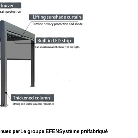
enues par
Le groupe EFEN
Système préfabriqué