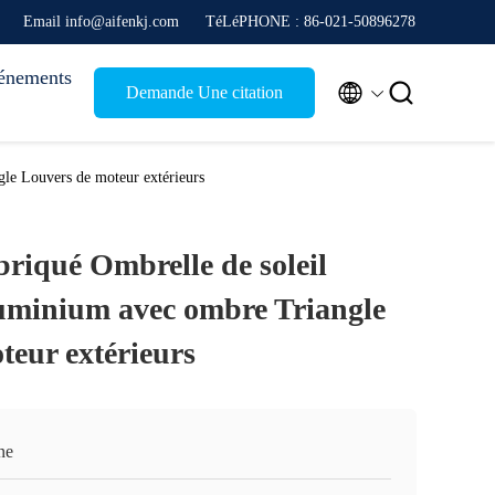
Email info@aifenkj.com
TéLéPHONE : 86-021-50896278
énements


Demande Une citation
gle Louvers de moteur extérieurs
riqué Ombrelle de soleil
luminium avec ombre Triangle
teur extérieurs
ne