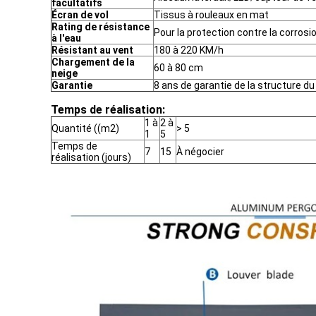
facultatifs
Écran de vol
Tissus à rouleaux en mat
Rating de résistance
Pour la protection contre la corrosi
à l'eau
Résistant au vent
180 à 220 KM/h
Chargement de la
60 à 80 cm
neige
Garantie
8 ans de garantie de la structure du
Temps de réalisation:
1 à
2 à
Quantité ((m2)
> 5
1
5
Temps de
7
15
À négocier
réalisation (jours)