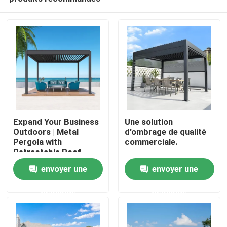
Expand Your Business
Une solution
Outdoors | Metal
d'ombrage de qualité
Pergola with
commerciale.
Retractable Roof
Maison
envoyer une
envoyer une
demande
demande
Produits
Au sujet de nous