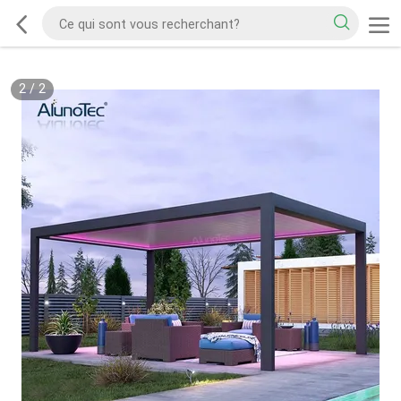
2
/
2