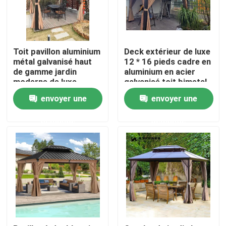
Visite d'usine
Toit pavillon aluminium
Deck extérieur de luxe
Contrôle de qualité
métal galvanisé haut
12 * 16 pieds cadre en
de gamme jardin
aluminium en acier
moderne de luxe
galvanisé toit bimetal
dur haut gazebo jardin
Contactez-nous
envoyer une
envoyer une
demande
demande
Nouvelles
Demandez une citation
Pergola en aluminium de patio
Pergola à abats-sons en aluminium