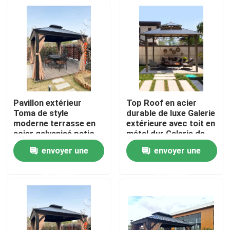
Pavillon extérieur
Top Roof en acier
Toma de style
durable de luxe Galerie
moderne terrasse en
extérieure avec toit en
acier galvanisé patio
métal dur Galerie de
avec double toit de
tente
envoyer une
envoyer une
design
Maison
demande
demande
Produits
Au sujet de nous