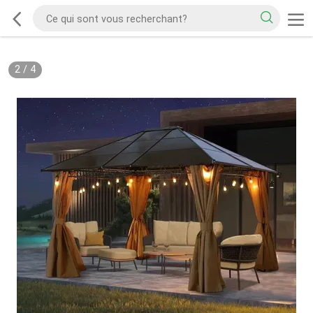
2
/
4